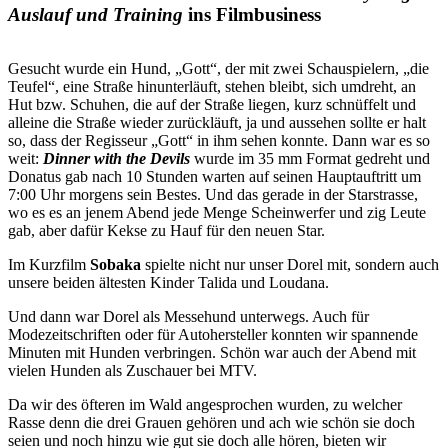
Auslauf und Training
ins Filmbusiness
Gesucht wurde ein Hund, „Gott“, der mit zwei Schauspielern, „die
Teufel“, eine Straße hinunterläuft, stehen bleibt, sich umdreht, an
Hut bzw. Schuhen, die auf der Straße liegen, kurz schnüffelt und
alleine die Straße wieder zurückläuft, ja und aussehen sollte er halt
so, dass der Regisseur „Gott“ in ihm sehen konnte. Dann war es so
weit:
Dinner with the Devils
wurde im 35 mm Format gedreht und
Donatus gab nach 10 Stunden warten auf seinen Hauptauftritt um
7:00 Uhr morgens sein Bestes. Und das gerade in der Starstrasse,
wo es es an jenem Abend jede Menge Scheinwerfer und zig Leute
gab, aber dafür Kekse zu Hauf für den neuen Star.
Im Kurzfilm
Sobaka
spielte nicht nur unser Dorel mit, sondern auch
unsere beiden ältesten Kinder Talida und Loudana.
Und dann war Dorel als Messehund unterwegs. Auch für
Modezeitschriften oder für Autohersteller konnten wir spannende
Minuten mit Hunden verbringen. Schön war auch der Abend mit
vielen Hunden als Zuschauer bei MTV.
Da wir des öfteren im Wald angesprochen wurden, zu welcher
Rasse denn die drei Grauen gehören und ach wie schön sie doch
seien und noch hinzu wie gut sie doch alle hören, bieten wir