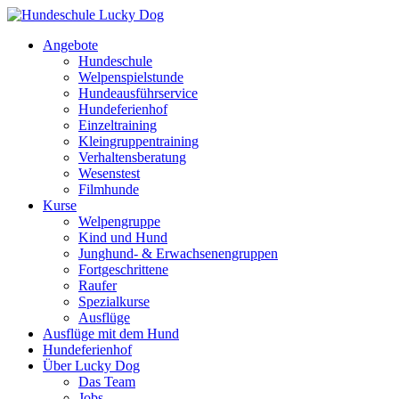
Angebote
Hundeschule
Welpenspielstunde
Hundeausführservice
Hundeferienhof
Einzeltraining
Kleingruppentraining
Verhaltensberatung
Wesenstest
Filmhunde
Kurse
Welpengruppe
Kind und Hund
Junghund- & Erwachsenengruppen
Fortgeschrittene
Raufer
Spezialkurse
Ausflüge
Ausflüge mit dem Hund
Hundeferienhof
Über Lucky Dog
Das Team
Jobs