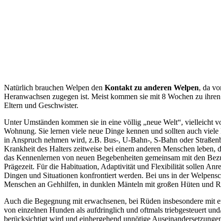
Natürlich brauchen Welpen den
Kontakt zu anderen Welpen
, da vo
Heranwachsen zugegen ist. Meist kommen sie mit 8 Wochen zu ihren n
Eltern und Geschwister.
Unter Umständen kommen sie in eine völlig „neue Welt“, vielleicht 
Wohnung. Sie lernen viele neue Dinge kennen und sollten auch viele
in Anspruch nehmen wird, z.B. Bus-, U-Bahn-, S-Bahn oder Straßenba
Krankheit des Halters zeitweise bei einem anderen Menschen leben, d
das Kennenlernen von neuen Begebenheiten gemeinsam mit den Bezu
Prägezeit. Für die Habituation, Adaptivität und Flexibilität sollen 
Dingen und Situationen konfrontiert werden. Bei uns in der Welpensc
Menschen an Gehhilfen, in dunklen Mänteln mit großen Hüten und R
Auch die Begegnung mit erwachsenen, bei Rüden insbesondere mit e
von einzelnen Hunden als aufdringlich und oftmals triebgesteuert und/
berücksichtigt wird und einhergehend unnötige Auseinandersetzunge