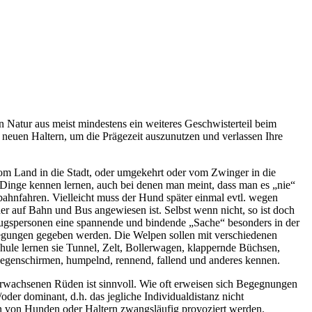
n Natur aus meist mindestens ein weiteres Geschwisterteil beim
euen Haltern, um die Prägezeit auszunutzen und verlassen Ihre
vom Land in die Stadt, oder umgekehrt oder vom Zwinger in die
 Dinge kennen lernen, auch bei denen man meint, dass man es „nie“
hnfahren. Vielleicht muss der Hund später einmal evtl. wegen
er auf Bahn und Bus angewiesen ist. Selbst wenn nicht, so ist doch
gspersonen eine spannende und bindende „Sache“ besonders in der
Anregungen gegeben werden. Die Welpen sollen mit verschiedenen
hule lernen sie Tunnel, Zelt, Bollerwagen, klappernde Büchsen,
egenschirmen, humpelnd, rennend, fallend und anderes kennen.
rwachsenen Rüden ist sinnvoll. Wie oft erweisen sich Begegnungen
oder dominant, d.h. das jegliche Individualdistanz nicht
n von Hunden oder Haltern zwangsläufig provoziert werden.