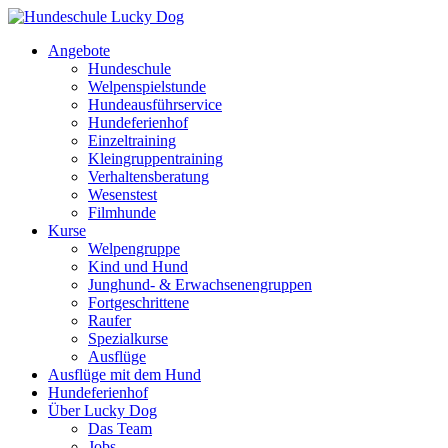
Angebote
Hundeschule
Welpenspielstunde
Hundeausführservice
Hundeferienhof
Einzeltraining
Kleingruppentraining
Verhaltensberatung
Wesenstest
Filmhunde
Kurse
Welpengruppe
Kind und Hund
Junghund- & Erwachsenengruppen
Fortgeschrittene
Raufer
Spezialkurse
Ausflüge
Ausflüge mit dem Hund
Hundeferienhof
Über Lucky Dog
Das Team
Jobs